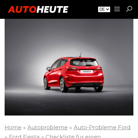
Home
»
Autoprobleme
»
Auto-Probleme Ford
»
Ford Fiesta
»
Checkliste für einen