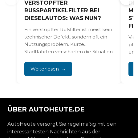
VERSTOPFTER
PL
RUSSPARTIKELFILTER BEI D
MO
IESELAUTOS: WAS NUN?
ST
FI
Ein verstopfter Rußfilter ist meist kein
technischer Defekt, sondern oft ein
Viel
Nutzungsproblem. Kurze
plö
Stadtfahrten verschärfen die Situation.
und
Der Filter sättigt...
durc
Noc
Weiterlesen
W
Mas
Sich
ÜBER AUTOHEUTE.DE
AutoHeute versorgt Sie regelmäßig mit den
interessantesten Nachrichten aus der