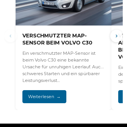
VERSCHMUTZTER MAP-
VE
SENSOR BEIM VOLVO C30
AN
BE
Ein verschmutzter MAP-Sensor ist
VO
beim Volvo C30 eine bekannte
Ursache für unruhigen Leerlauf. Auch
Ein
schweres Starten und ein spürbarer
des 
Leistungsverlust...
spü
Gas
Leer
Weiterlesen
W