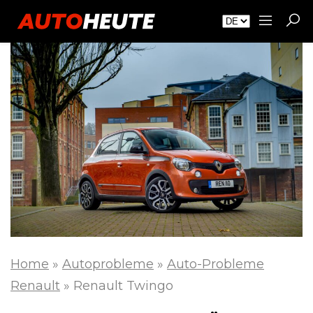
Home
»
Autoprobleme
»
Auto-Probleme
Renault
»
Renault Twingo