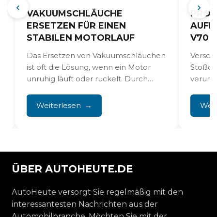
VAKUUMSCHLÄUCHE
PROB
ERSETZEN FÜR EINEN
AUFH
STABILEN MOTORLAUF
V70 
Das Ersetzen von Vakuumschläuchen
Versch
ist oft die Lösung, wenn ein Motor
Stoßdä
s
unruhig läuft oder ruckelt. Durch
verurs
Hitze und Alter werden...
schlec
unglei
Weiterlesen
Weit
Diese 
Schwach
ÜBER AUTOHEUTE.DE
AutoHeute versorgt Sie regelmäßig mit den
interessantesten Nachrichten aus der
Automobilbranche. Möchten Sie mit der