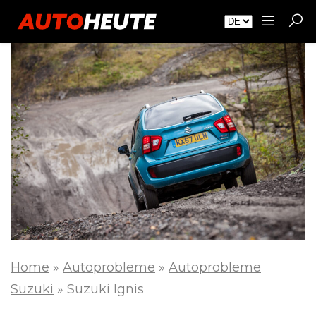
Home
»
Autoprobleme
»
Autoprobleme
Suzuki
»
Suzuki Ignis