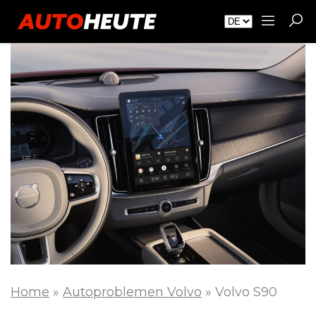
Home
»
Autoproblemen Volvo
»
Volvo S90