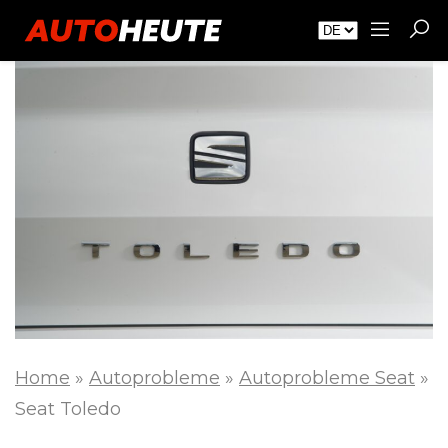
Home
»
Autoprobleme
»
Autoprobleme Seat
»
Seat Toledo