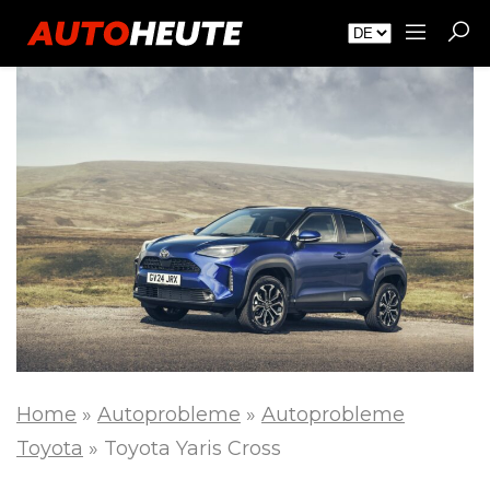
Home
»
Autoprobleme
»
Autoprobleme
Toyota
»
Toyota Yaris Cross