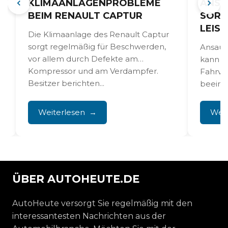
KLIMAANLAGENPROBLEME
ANSA
BEIM RENAULT CAPTUR
SORG
LEIS
Die Klimaanlage des Renault Captur
sorgt regelmäßig für Beschwerden,
Ansaug
vor allem durch Defekte am
kann Le
Kompressor und am Verdampfer.
Fahrve
Besitzer berichten...
beeintr
und Öl
Einlass
Weiterlesen
Weit
ÜBER AUTOHEUTE.DE
AutoHeute versorgt Sie regelmäßig mit den
interessantesten Nachrichten aus der