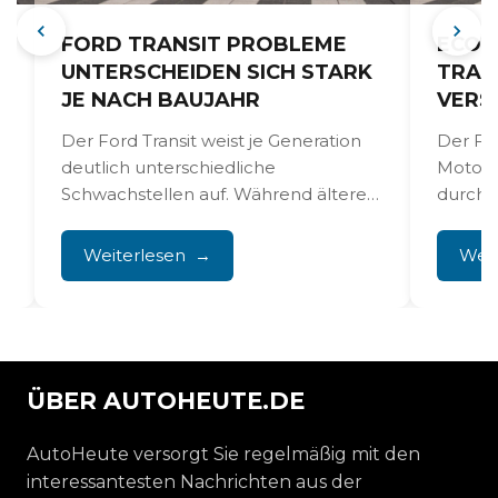
FORD TRANSIT PROBLEME
ECOB
UNTERSCHEIDEN SICH STARK
TRAN
JE NACH BAUJAHR
VERS
Der Ford Transit weist je Generation
Der For
deutlich unterschiedliche
Motor 
Schwachstellen auf. Während ältere
durch 
Modelle vor allem mit Rost und
kämpfen
Karosserieverschleiß zu...
Weiterlesen
Weit
ÜBER AUTOHEUTE.DE
AutoHeute versorgt Sie regelmäßig mit den
interessantesten Nachrichten aus der