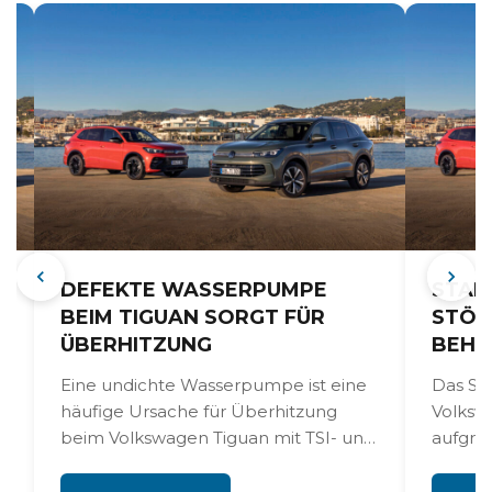
DEFEKTE WASSERPUMPE
STAR
BEIM TIGUAN SORGT FÜR
STÖR
ÜBERHITZUNG
BEHE
Eine undichte Wasserpumpe ist eine
Das St
häufige Ursache für Überhitzung
Volkswa
beim Volkswagen Tiguan mit TSI- und
aufgru
TDI-Motoren. Dieses Problem tritt
Batter
vor...
Diese k