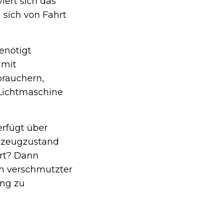
iert sich das
sich von Fahrt
enötigt
 mit
brauchern,
e Lichtmaschine
rfügt über
hrzeugzustand
rt? Dann
in verschmutzter
ung zu