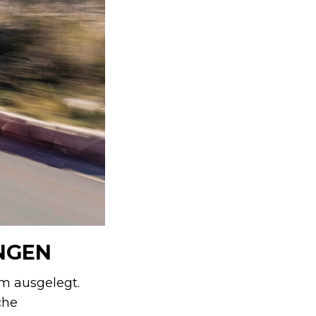
NGEN
em ausgelegt.
che