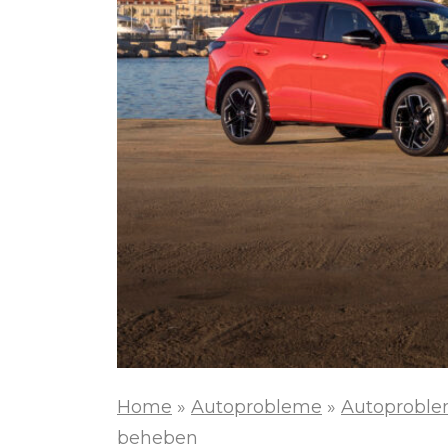
Home
»
Autoprobleme
»
Autoproble
beheben