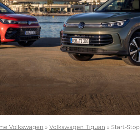
me Volkswagen
»
Volkswagen Tiguan
»
Start-Sto