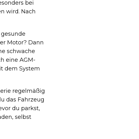
esonders bei
en wird. Nach
e gesunde
 der Motor? Dann
eine schwache
ich eine AGM-
mit dem System
terie regelmäßig
 du das Fahrzeug
evor du parkst,
den, selbst