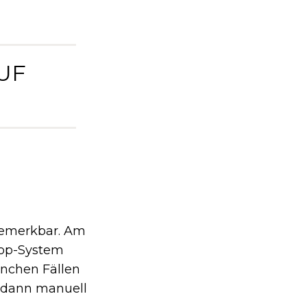
UF
bemerkbar. Am
top-System
anchen Fällen
t dann manuell