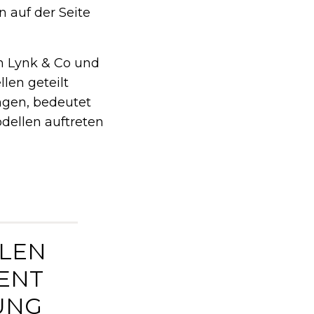
 auf der Seite
n Lynk & Co und
en geteilt
ngen, bedeutet
dellen auftreten
LLEN
ENT
UNG