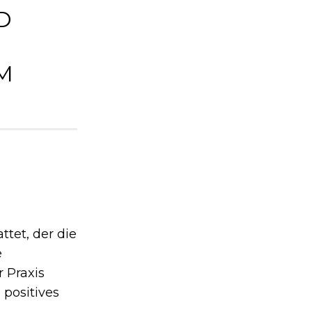
D
M
tet, der die
e
 Praxis
 positives