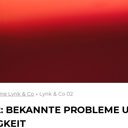
me Lynk & Co
»
Lynk & Co 02
02: BEKANNTE PROBLEME 
GKEIT