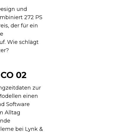
Design und
ombiniert 272 PS
is, der für ein
ie
uf. Wie schlägt
zer?
 CO 02
ngzeitdaten zur
 Modellen einen
nd Software
m Alltag
ende
bleme bei Lynk &