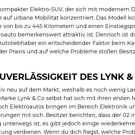
n kompakter Elektro-SUV, der sich mit modernem 
auf urbane Mobilität konzentriert. Das Modell k
 von bis zu 445 Kilometern und einen Einstiegspre
roauto bemerkenswert attraktiv ist. Dennoch ist d
e Autoliebhaber ein entscheidender Faktor beim Ka
 der Praxis und auf welche Probleme stoßen Besit
UVERLÄSSIGKEIT DES LYNK &
ativ neu auf dem Markt, weshalb es noch wenig La
 Marke Lynk & Co selbst hat sich mit ihren ersten
och Elektroautos bringen im Bereich Elektronik u
ungen mit sich. Besitzer berichten, dass der 02 i
g unterwegs ist, es gibt jedoch einige wiederkehr
ung verdienen. Wenn du dich fragst, welche Pro