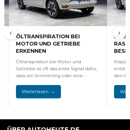
ÖLTRANSPIRATION BEI
KLAP
MOTOR UND GETRIEBE
RASS
ERKENNEN
BESE
Öltranspiration bei Motor und
Klappe
Getriebe ist oft das erste Signal dafür,
entste
dass ein Simmerring oder eine
den A-
Dichtung altert. Ein dünner...
Motorh
eine los
Weiterlesen
Weit
ÜBER AUTOHEUTE.DE