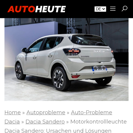
Home
»
Autoprobleme
»
Auto-Probleme
Dacia
»
Dacia Sandero
»
Motorkontrollleuchte
Dacia Sandero: Ursachen und Lösungen