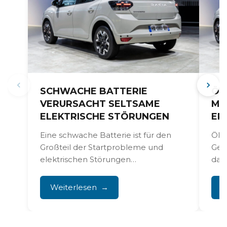
SCHWACHE BATTERIE
ÖL
VERURSACHT SELTSAME
MO
ELEKTRISCHE STÖRUNGEN
ER
Eine schwache Batterie ist für den
Öltr
Großteil der Startprobleme und
Getr
elektrischen Störungen
das
verantwortlich, die Besitzer melden.
Dich
Denken Sie an eine...
Weiterlesen
W