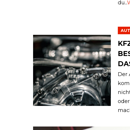
du...
W
AU
KF
BE
DA
Der 
komp
nich
oder
mach