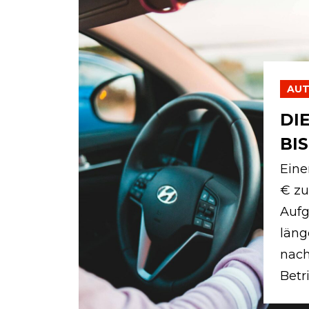
AU
DI
BIS
Eine
€ zu
Aufg
läng
nach
Betri