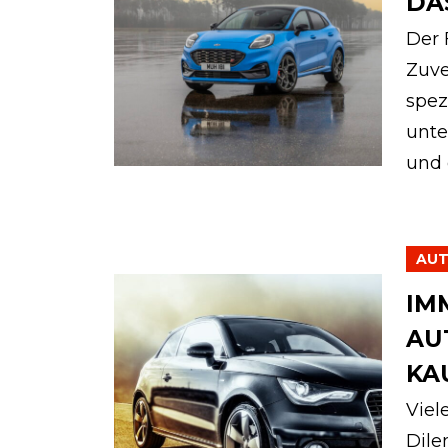
DA
Der 
Zuve
spez
unte
und 
AU
IM
AU
KA
Viel
Dile