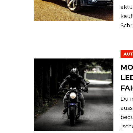
aktu
kauf
Schri
AU
MO
LE
FA
Du m
auss
bequ
„sch