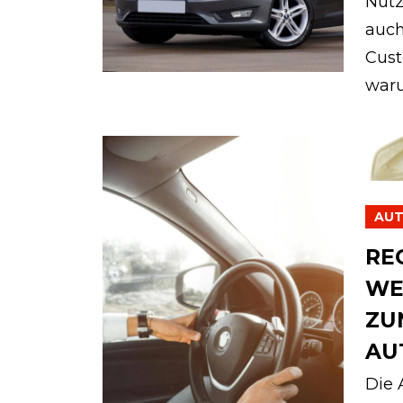
Nutz
auch 
Cust
waru
AU
RE
WE
ZU
AU
Die 