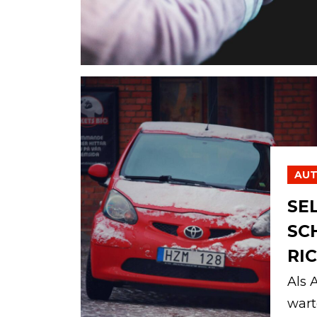
AU
SE
SC
RI
Als 
wart