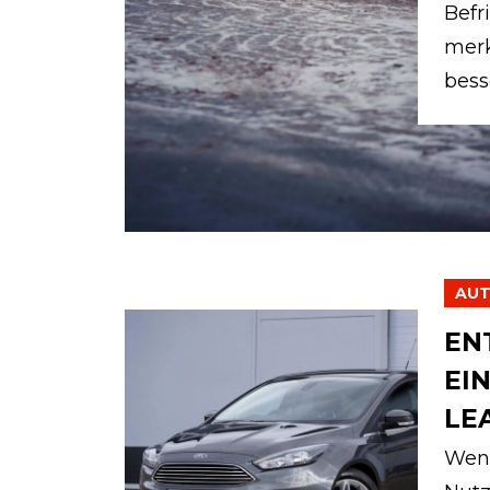
Befr
merk
besse
AU
EN
EI
LE
Wenn