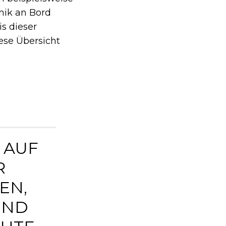
nik an Bord
s dieser
iese Übersicht
N AUF
R
EN,
UND