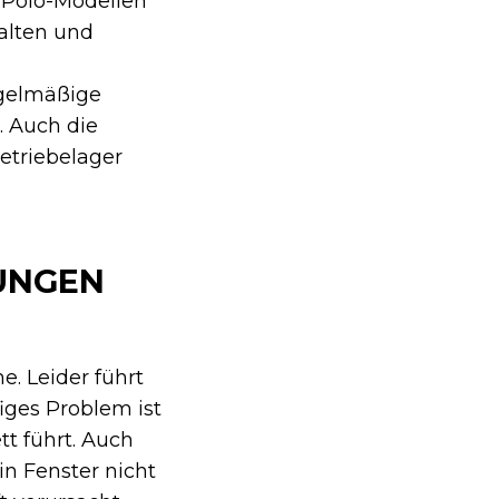
 Polo-Modellen
alten und
n
egelmäßige
. Auch die
Getriebelager
RUNGEN
e. Leider führt
iges Problem ist
t führt. Auch
n Fenster nicht