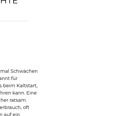
CHTE
chmal Schwächen
annt für
 beim Kaltstart,
hren kann. Eine
aher ratsam.
rbrauch, oft
n auf ein