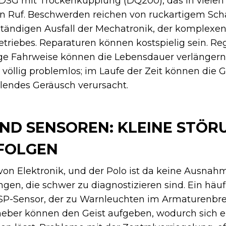
DSG mit Trockenkupplung (DQ200), das in vielen
en Ruf. Beschwerden reichen von ruckartigem Sch
ständigen Ausfall der Mechatronik, der komplexe
etriebes. Reparaturen können kostspielig sein. R
ge Fahrweise können die Lebensdauer verlängern
 völlig problemlos; im Laufe der Zeit können die 
ulendes Geräusch verursacht.
ND SENSOREN: KLEINE STÖ
FOLGEN
von Elektronik, und der Polo ist da keine Ausnahm
en, die schwer zu diagnostizieren sind. Ein häuf
ESP-Sensor, der zu Warnleuchten im Armaturenbret
heber können den Geist aufgeben, wodurch sich ei