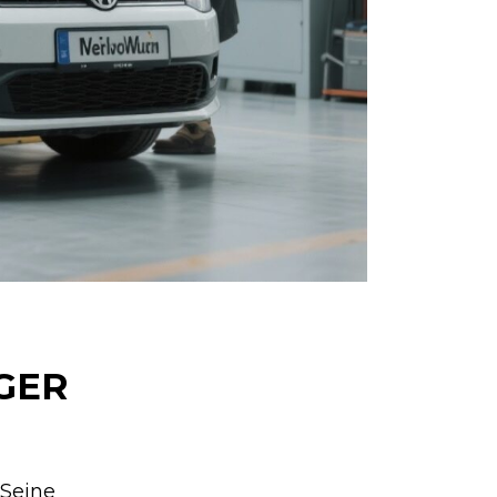
GER
 Seine