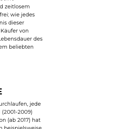
nd zeitlosem
rei; wie jedes
nis dieser
e Käufer von
 Lebensdauer des
sem beliebten
E
rchlaufen, jede
 (2001-2009)
on (ab 2017) hat
n beispielsweise