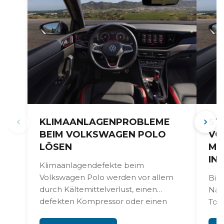
KLIMAANLAGENPROBLEME
ST
BEIM VOLKSWAGEN POLO
VO
LÖSEN
MU
IN
Klimaanlagendefekte beim
Volkswagen Polo werden vor allem
Bild
durch Kältemittelverlust, einen
Nav
defekten Kompressor oder einen
Tou
kaputten Gebläseregler verursacht.
Mul