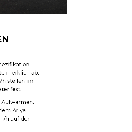
EN
ezifikation.
e merklich ab,
h stellen im
er fest.
m Aufwärmen.
edem Ariya
m/h auf der