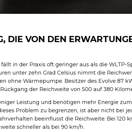
G, DIE VON DEN ERWARTUNG
fällt in der Praxis oft geringer aus als die WLTP-Sp
ren unter zehn Grad Celsius nimmt die Reichweit
ten ohne Wärmepumpe. Besitzer des Evolve 87 kW
ückgang der Reichweite von 500 auf 380 Kilomet
 weniger Leistung und benötigen mehr Energie zu
eses Problem zu begrenzen, ist aber nicht bei j
hrverhalten beeinflusst die Reichweite: Bei 120 k
weite schneller als bei 90 km/h.