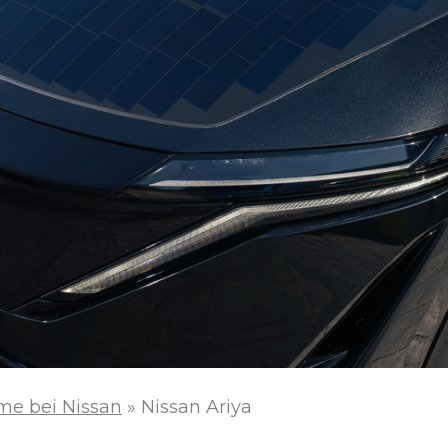
me bei Nissan
»
Nissan Ariya