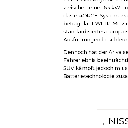
zwischen einer 63 kWh od
das e-4ORCE-System wähl
beträgt laut WLTP-Messu
standardisiertes europäis
Ausführungen beschleuni
Dennoch hat der Ariya s
Fahrerlebnis beeinträcht
SUV kämpft jedoch mit s
Batterietechnologie z
„ NI