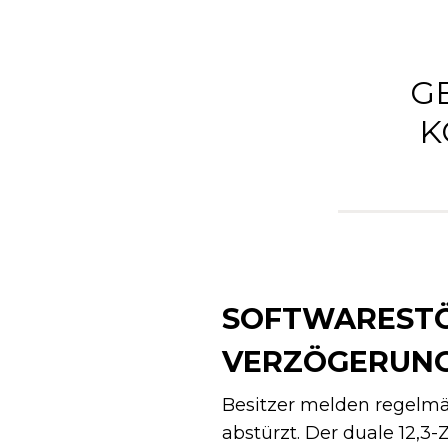
G
K
SOFTWARESTÖ
VERZÖGERUN
Besitzer melden regelmäß
abstürzt. Der duale 12,3