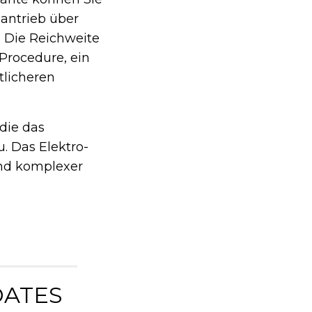
dantrieb über
. Die Reichweite
Procedure, ein
tlicheren
die das
u. Das Elektro-
und komplexer
DATES