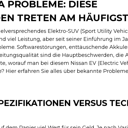
A PROBLEME: DIESE
N TRETEN AM HÄUFIGST
vielversprechendes Elektro-SUV (Sport Utility Vehic
 viel Leistung, aber seit seiner Einführung im 
bleme. Softwarestörungen, enttäuschende Akkule
eitungsqualität sind die Hauptbeschwerden, die A
e, worauf man bei diesem Nissan EV (Electric Veh
te? Hier erfahren Sie alles über bekannte Problem
PEZIFIKATIONEN VERSUS TE
uf dem Papier viel Wert für sein Geld. Je nach Va