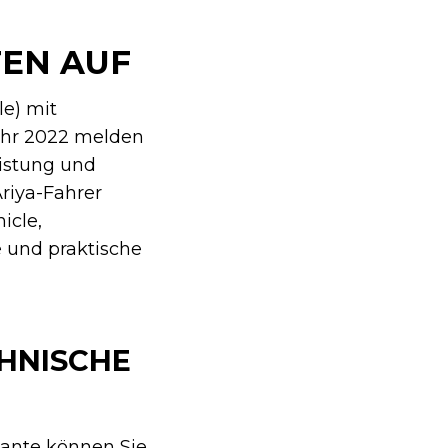
EN AUF
le) mit
Jahr 2022 melden
istung und
riya-Fahrer
icle,
e und praktische
CHNISCHE
riante können Sie