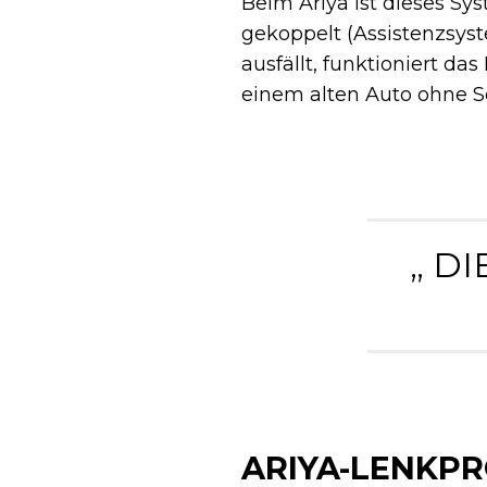
Beim Ariya ist dieses Sy
gekoppelt (Assistenzsyst
ausfällt, funktioniert da
einem alten Auto ohne S
„ D
ARIYA-LENKPR