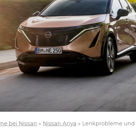
me bei Nissan
»
Nissan Ariya
»
Lenkprobleme und A