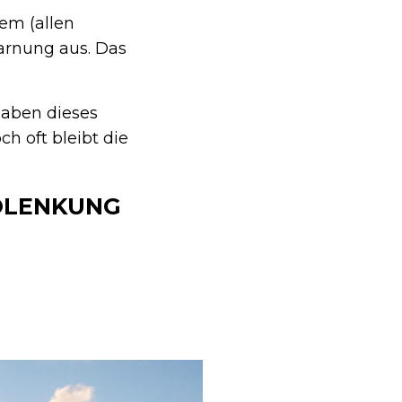
em (allen
warnung aus. Das
.
haben dieses
h oft bleibt die
VOLENKUNG