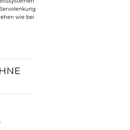
heitssystemen
e Servolenkung
drehen wie bei
OHNE
F