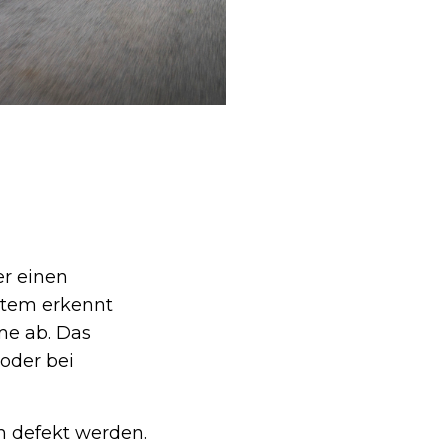
er einen
stem erkennt
me ab. Das
oder bei
n defekt werden.