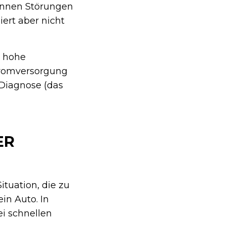
önnen Störungen
ert aber nicht
e hohe
Stromversorgung
 Diagnose (das
ER
ituation, die zu
ein Auto. In
ei schnellen