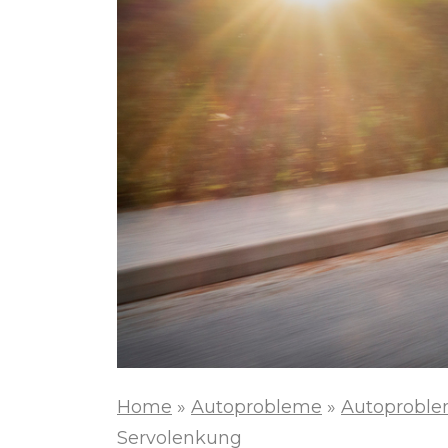
Home
»
Autoprobleme
»
Autoproble
Servolenkung