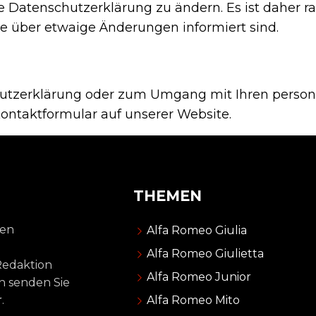
se Datenschutzerklärung zu ändern. Es ist daher 
ie über etwaige Änderungen informiert sind.
hutzerklärung oder zum Umgang mit Ihren pers
Kontaktformular auf unserer Website.
THEMEN
den
Alfa Romeo Giulia
Alfa Romeo Giulietta
Redaktion
Alfa Romeo Junior
n senden Sie
r
.
Alfa Romeo Mito