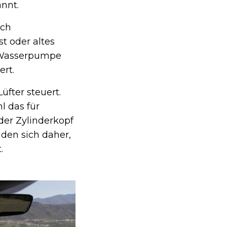
nnt.
rch
t oder altes
e Wasserpumpe
rt.
üfter steuert.
l das für
der Zylinderkopf
iden sich daher,
.