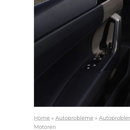
Home
»
Autoprobleme
»
Autoproble
Motoren