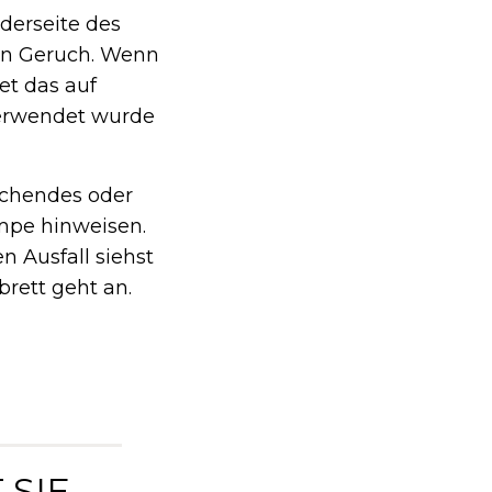
rderseite des
hen Geruch. Wenn
et das auf
verwendet wurde
schendes oder
umpe hinweisen.
n Ausfall siehst
rett geht an.
 SIE