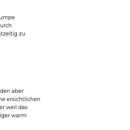
rpumpe
durch
tzeitig zu
rden aber
e ersichtlichen
er weil das
eniger warm