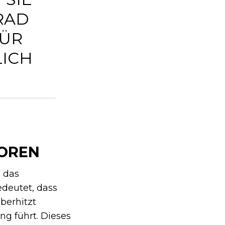
AD C
R M
CH Z
TOREN
: das
edeutet, dass
berhitzt
ng führt. Dieses