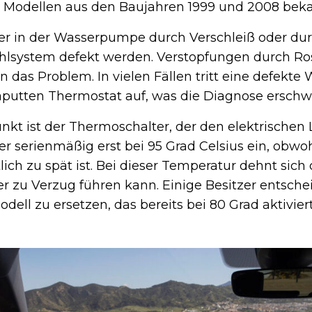
ei Modellen aus den Baujahren 1999 und 2008 beka
r in der Wasserpumpe durch Verschleiß oder du
lsystem defekt werden. Verstopfungen durch Ros
 das Problem. In vielen Fällen tritt eine defekt
utten Thermostat auf, was die Diagnose erschwe
nkt ist der Thermoschalter, der den elektrischen L
 er serienmäßig erst bei 95 Grad Celsius ein, obwoh
ch zu spät ist. Bei dieser Temperatur dehnt sich 
er zu Verzug führen kann. Einige Besitzer entsche
dell zu ersetzen, das bereits bei 80 Grad aktiviert