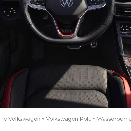
me Volkswagen
»
Volkswagen Polo
»
Wasserpumpe