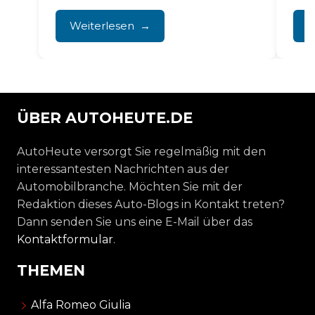
verantwortlich, die Besitzer melden.
Dich
Denken Sie an eine...
Weiterlesen
W
ÜBER AUTOHEUTE.DE
AutoHeute versorgt Sie regelmäßig mit den
interessantesten Nachrichten aus der
Automobilbranche. Möchten Sie mit der
Redaktion dieses Auto-Blogs in Kontakt treten?
Dann senden Sie uns eine E-Mail über das
Kontaktformular
.
THEMEN
Alfa Romeo Giulia