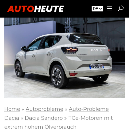
Home
»
Autoprobleme
»
Auto-Probleme
Dacia
»
Dacia Sandero
»
TCe-Motoren mit
extrem hohem Ölverbrauch