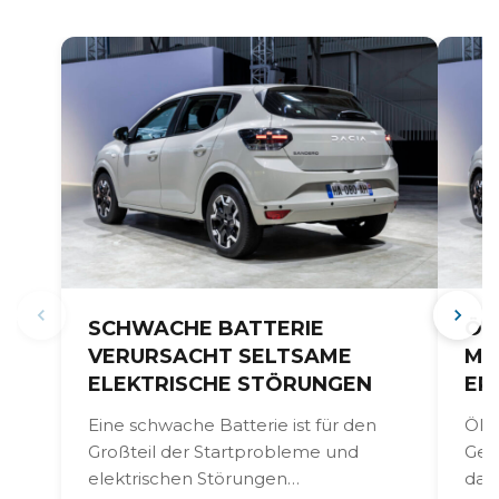
SCHWACHE BATTERIE
ÖL
VERURSACHT SELTSAME
MO
ELEKTRISCHE STÖRUNGEN
ER
Eine schwache Batterie ist für den
Öltr
Großteil der Startprobleme und
Getr
elektrischen Störungen
das