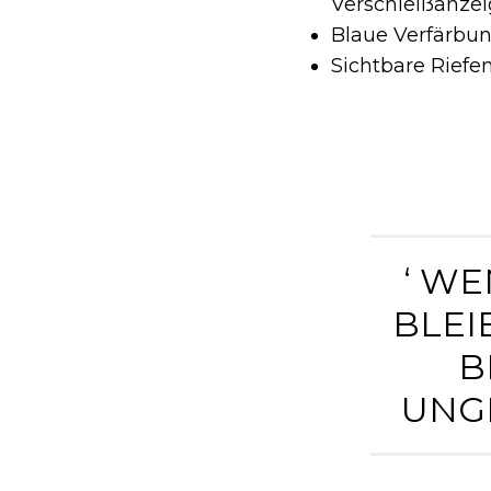
Verschleißanze
Blaue Verfärbu
Sichtbare Riefe
‘ WE
BLEI
B
UNGL