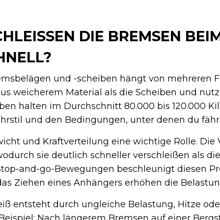
LEISSEN DIE BREMSEN BEIM 
NELL?
emsbelägen und -scheiben hängt von mehreren F
s weicherem Material als die Scheiben und nutz
ben halten im Durchschnitt 80.000 bis 120.000 Ki
rstil und den Bedingungen, unter denen du fährs
icht und Kraftverteilung eine wichtige Rolle. Di
wodurch sie deutlich schneller verschleißen als d
 Stop-and-go-Bewegungen beschleunigt diesen Pr
as Ziehen eines Anhängers erhöhen die Belastung
ß entsteht durch ungleiche Belastung, Hitze oder
Beispiel: Nach längerem Bremsen auf einer Bergst