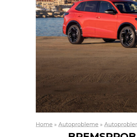
Home
»
Autoprobleme
»
Autoproble
BREMSPROBL