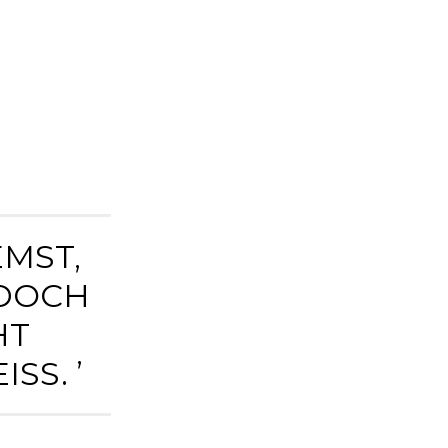
EMST,
EDOCH
HT
S. ’