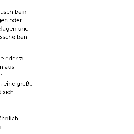
äusch beim
gen oder
Belägen und
msscheiben
e oder zu
n aus
r
 eine große
 sich.
öhnlich
r