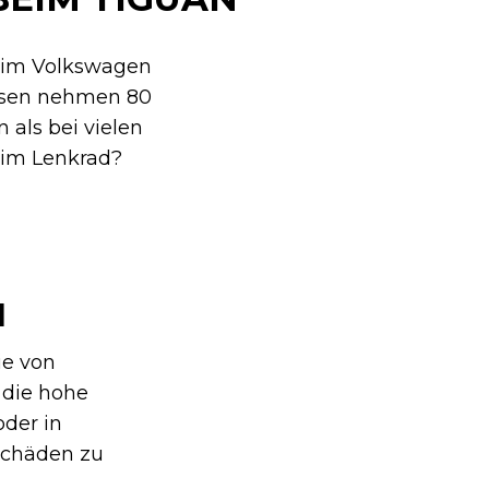
eim Volkswagen
emsen nehmen 80
 als bei vielen
 im Lenkrad?
N
ie von
 die hohe
oder in
Schäden zu