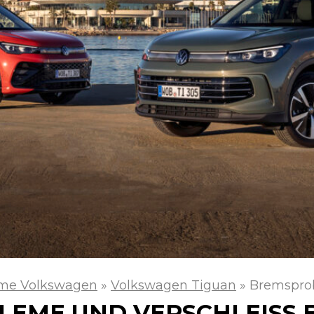
me Volkswagen
»
Volkswagen Tiguan
»
Bremsprob
EME UND VERSCHLEISS B