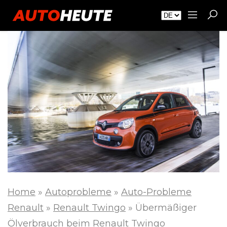
Home
»
Autoprobleme
»
Auto-Probleme
Renault
»
Renault Twingo
»
Übermäßiger
Ölverbrauch beim Renault Twingo