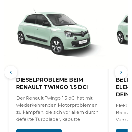
DIESELPROBLEME BEIM
BELE
RENAULT TWINGO 1.5 DCI
ELEK
DEIN
Der Renault Twingo 1.5 dCi hat mit
wiederkehrenden Motorproblemen
Elektri
zu kämpfen, die sich vor allem durch
Beleuc
defekte Turbolader, kaputte
Verschl
Kraftstoffpumpen,...
Verbin