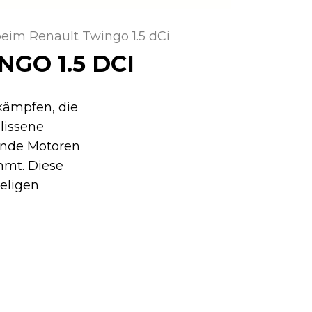
eim Renault Twingo 1.5 dCi
GO 1.5 DCI
kämpfen, die
lissene
lnde Motoren
mmt. Diese
eligen