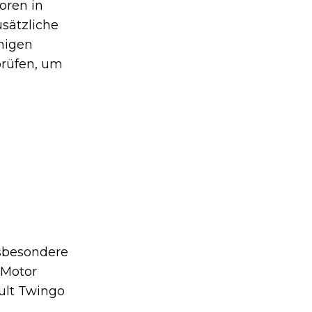
oren in
sätzliche
higen
prüfen, um
nsbesondere
 Motor
ult Twingo