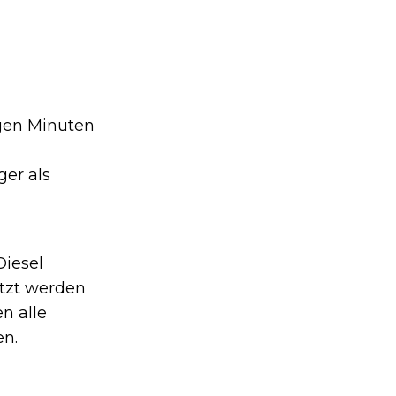
gen Minuten
er als
Diesel
etzt werden
n alle
en.