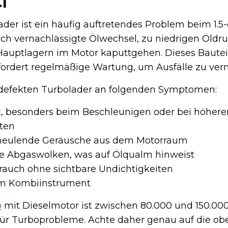
I
ader ist ein häufig auftretendes Problem beim 1.5
ch vernachlässigte Ölwechsel, zu niedrigen Öldr
auptlagern im Motor kaputtgehen. Dieses Bauteil
fordert regelmäßige Wartung, um Ausfälle zu ver
 defekten Turbolader an folgenden Symptomen:
t, besonders beim Beschleunigen oder bei höhere
ten
 heulende Geräusche aus dem Motorraum
ue Abgaswolken, was auf Ölqualm hinweist
rauch ohne sichtbare Undichtigkeiten
im Kombiinstrument
o
mit Dieselmotor ist zwischen 80.000 und 150.00
 für Turboprobleme. Achte daher genau auf die ob