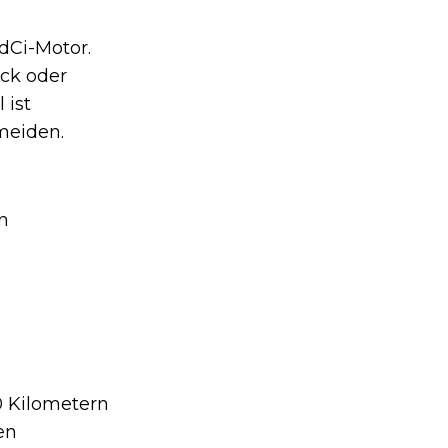
-dCi-Motor.
uck oder
 ist
meiden.
n
0 Kilometern
en