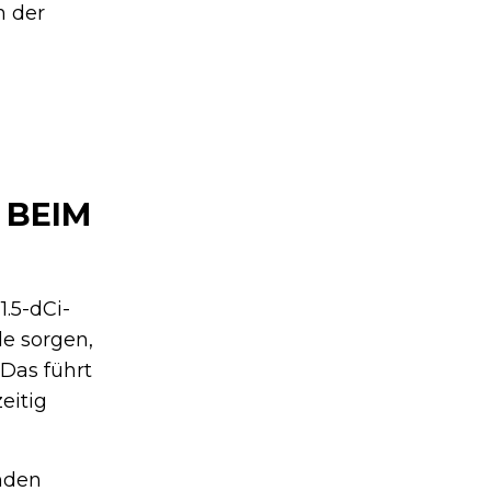
n der
 BEIM
.5-dCi-
le sorgen,
Das führt
eitig
enden