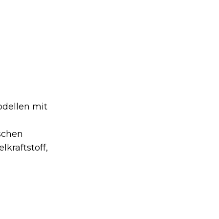
odellen mit
ischen
kraftstoff,