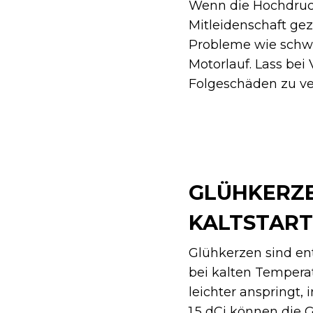
Wenn die Hochdruck
Mitleidenschaft ge
Probleme wie schw
Motorlauf. Lass be
Folgeschäden zu v
GLÜHKERZ
KALTSTAR
Glühkerzen sind en
bei kalten Tempera
leichter anspringt
1.5 dCi können die 