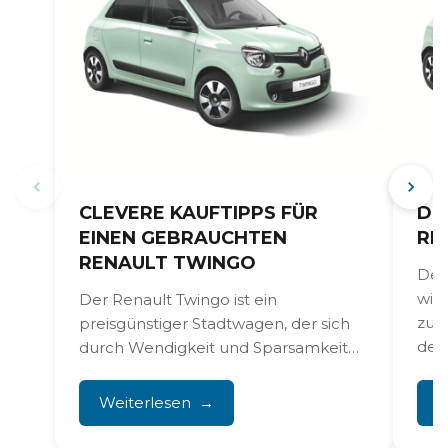
CLEVERE KAUFTIPPS FÜR
DI
EINEN GEBRAUCHTEN
RE
RENAULT TWINGO
Der 
wie
Der Renault Twingo ist ein
zu k
preisgünstiger Stadtwagen, der sich
def
durch Wendigkeit und Sparsamkeit
Kraf
auszeichnet, aber auch spezifische
Fallstricke kennt, auf...
Weiterlesen
W