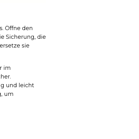
s. Öffne den
e Sicherung, die
ersetze sie
r im
her.
ig und leicht
g, um
R