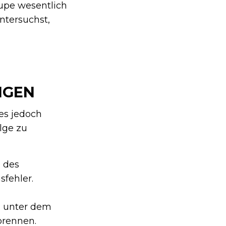
upe wesentlich
ntersuchst,
NGEN
 es jedoch
olge zu
e des
fehler.
n unter dem
brennen.