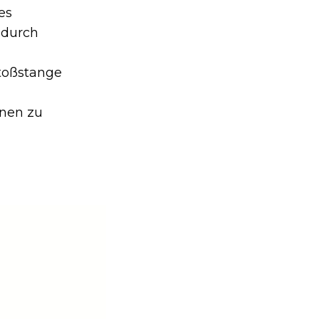
es
 durch
Stoßstange
nnen zu