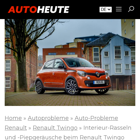
Home
»
Autoprobleme
»
Auto-Probleme
Renault
»
Renault Twingo
»
Interieur-Rasseln
und -Piepgeräusche beim Renault Twingo