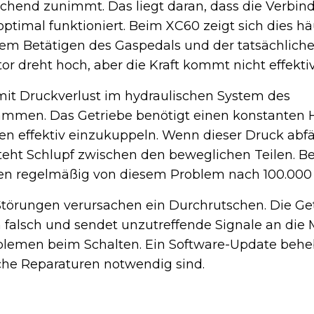
chend zunimmt. Das liegt daran, dass die Verbi
ptimal funktioniert. Beim XC60 zeigt sich dies häu
m Betätigen des Gaspedals und der tatsächlich
r dreht hoch, aber die Kraft kommt nicht effektiv 
it Druckverlust im hydraulischen System des
mmen. Das Getriebe benötigt einen konstanten H
n effektiv einzukuppeln. Wenn dieser Druck abfäl
teht Schlupf zwischen den beweglichen Teilen. Be
ten regelmäßig von diesem Problem nach 100.000
törungen verursachen ein Durchrutschen. Die Ge
n falsch und sendet unzutreffende Signale an die 
blemen beim Schalten. Ein Software-Update behebt
sche Reparaturen notwendig sind.