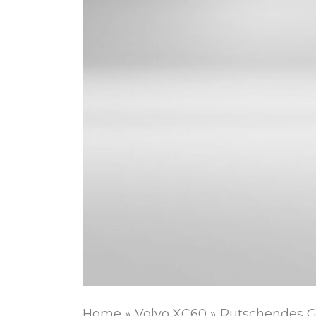
Home
»
Volvo XC60
»
Rutschendes G