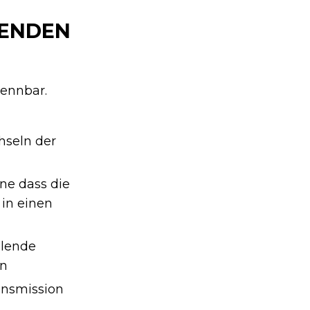
HENDEN
kennbar.
hseln der
hne dass die
 in einen
hlende
in
ransmission