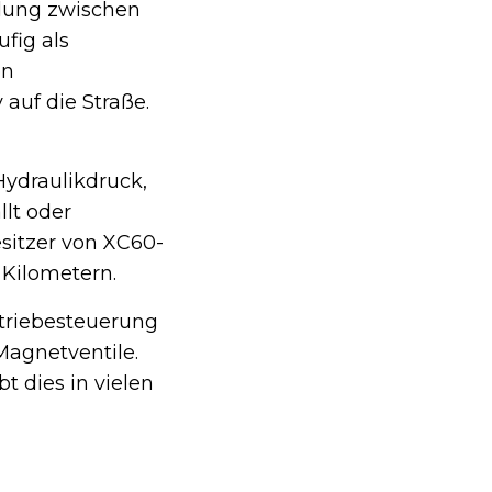
ndung zwischen
fig als
en
auf die Straße.
ydraulikdruck,
lt oder
sitzer von XC60-
 Kilometern.
triebesteuerung
Magnetventile.
 dies in vielen