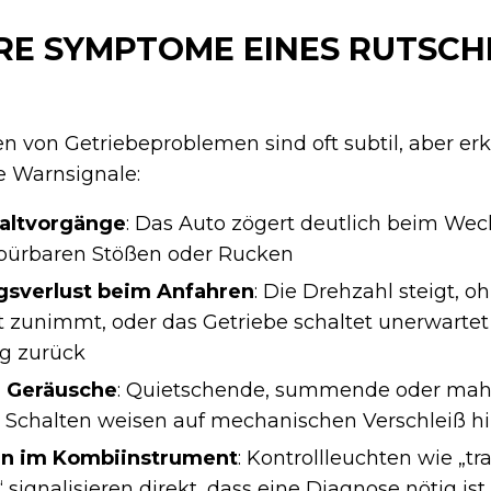
E SYMPTOME EINES RUTSC
n von Getriebeproblemen sind oft subtil, aber er
e Warnsignale:
altvorgänge
: Das Auto zögert deutlich beim Wec
spürbaren Stößen oder Rucken
sverlust beim Anfahren
: Die Drehzahl steigt, o
 zunimmt, oder das Getriebe schaltet unerwartet
g zurück
 Geräusche
: Quietschende, summende oder ma
Schalten weisen auf mechanischen Verschleiß h
n im Kombiinstrument
: Kontrollleuchten wie „t
 signalisieren direkt, dass eine Diagnose nötig ist