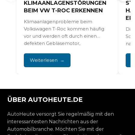
KLIMAANLAGENSTÖRUNGEN
ST
BEIM VW T-ROC ERKENNEN
HÄ
ER
Klimaanlagenprobleme beim
Volkswagen T-Roc kommen häufig
Die 
vor und werden oft durch einen
Sch
defekten Gebläsemotor,
nac
Kältemittelmangel oder
Kil
Kompressorstörungen verursacht.
kön
Weiterlesen
W
Die Folge...
ÜBER AUTOHEUTE.DE
AutoHeute versorgt Sie regelmäßig mit den
interessantesten Nachrichten aus der
Automobilbranche. Möchten Sie mit der