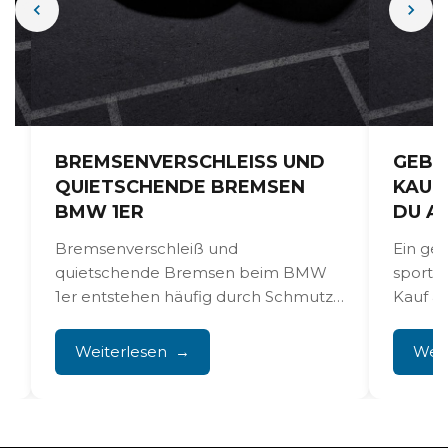
BREMSENVERSCHLEISS UND Q
GEBR
UIETSCHENDE BREMSEN B
KAUF
MW 1ER
DU A
Bremsenverschleiß und
Ein ge
n
quietschende Bremsen beim BMW
sportl
1er entstehen häufig durch Schmutz
Kauf ab
und Sand, besonders in den
allem b
Wintermonaten, während
Weiterlesen
Weit
dauerhaftes Quietschen...