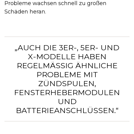
Probleme wachsen schnell zu großen
Schäden heran.
„AUCH DIE 3ER-, 5ER- UND
X-MODELLE HABEN
REGELMÄSSIG ÄHNLICHE P
ROBLEME MIT Z
ÜNDSPULEN, F
ENSTERHEBERMODULEN U
ND B
ATTERIEANSCHLÜSSEN.“