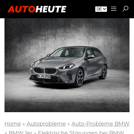
Home
»
Autoprobleme
»
Auto-Probleme BMW
»
BMW 1er
»
Elektrische Störungen bei BMW