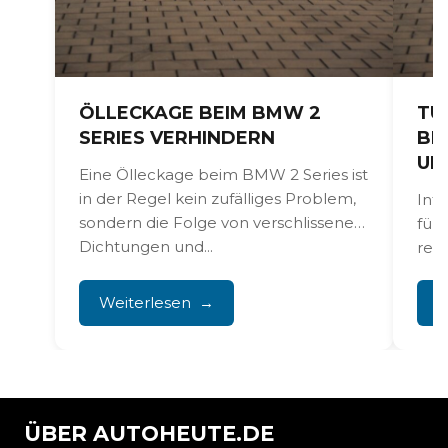
ÖLLECKAGE BEIM BMW 2
TU
SERIES VERHINDERN
BM
UN
Eine Ölleckage beim BMW 2 Series ist
in der Regel kein zufälliges Problem,
Int
sondern die Folge von verschlissenen
füh
Dichtungen und...
reg
Stö
kom
Weiterlesen
W
ÜBER AUTOHEUTE.DE