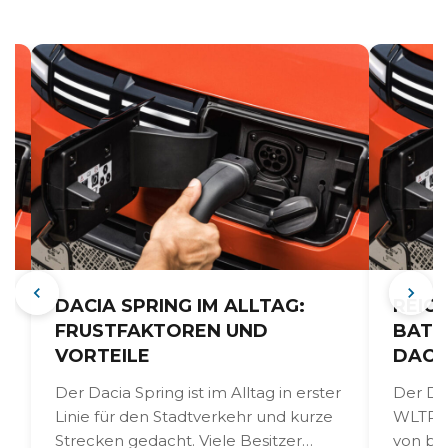
DACIA SPRING IM ALLTAG:
REIC
FRUSTFAKTOREN UND
BATT
VORTEILE
DACI
Der Dacia Spring ist im Alltag in erster
Der Dac
Linie für den Stadtverkehr und kurze
WLTP-M
Strecken gedacht. Viele Besitzer
von bis