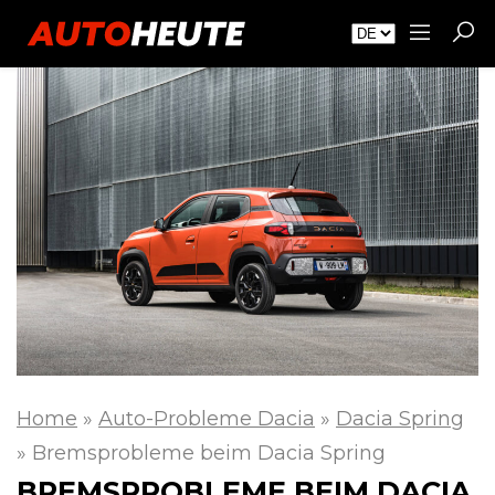
Home
»
Auto-Probleme Dacia
»
Dacia Spring
»
Bremsprobleme beim Dacia Spring
BREMSPROBLEME BEIM DACIA