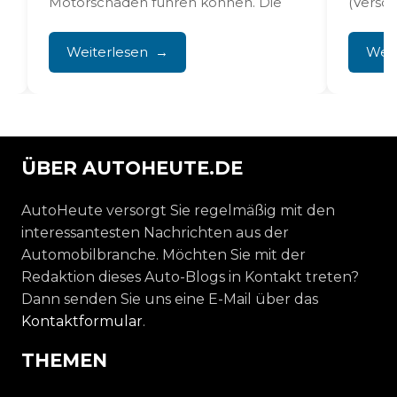
Motorschäden führen können. Die
(Versch
1.5- und 1.0-EcoBoost-Motoren...
Leistun
u
Leistun
Weiterlesen
Weit
ÜBER AUTOHEUTE.DE
AutoHeute versorgt Sie regelmäßig mit den
interessantesten Nachrichten aus der
Automobilbranche. Möchten Sie mit der
Redaktion dieses Auto-Blogs in Kontakt treten?
Dann senden Sie uns eine E-Mail über das
Kontaktformular
.
THEMEN