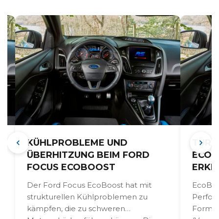
KÜHLPROBLEME UND
TURB
ÜBERHITZUNG BEIM FORD
ECOB
FOCUS ECOBOOST
ERKE
Der Ford Focus EcoBoost hat mit
EcoBoo
strukturellen Kühlproblemen zu
Perfor
d
kämpfen, die zu schweren
Format