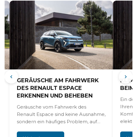
GERÄUSCHE AM FAHRWERK
KLIM
DES RENAULT ESPACE
BEIM
ERKENNEN UND BEHEBEN
Ein de
Ihrem 
Geräusche vom Fahrwerk des
Komfort
Renault Espace sind keine Ausnahme,
elektri
sondern ein häufiges Problem, auf
Meldun
das Besitzer regelmäßig stoßen. Das
charakteristische...