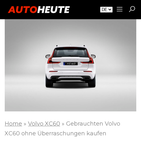
Home
»
Volvo XC60
»
Gebrauchten Volvo
XC60 ohne Überraschungen kaufen