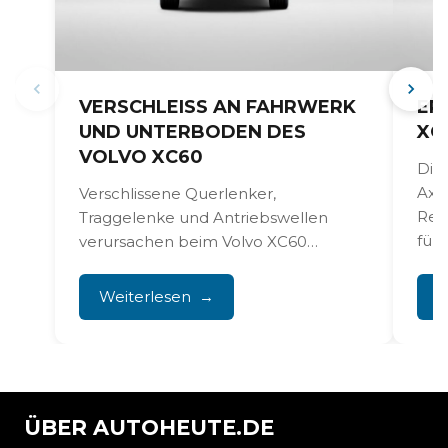
VERSCHLEISS AN FAHRWERK U
ER
ND UNTERBODEN DES V
XC
OLVO XC60
Die
Axle
Verschlissene Querlenker,
Rec
Traggelenke und Antriebswellen
führ
verursachen beim Volvo XC60
Klappergeräusche und kleine
Schläge in der Lenkung. Diese
Weiterlesen
W
Probleme treten häufig...
ÜBER AUTOHEUTE.DE