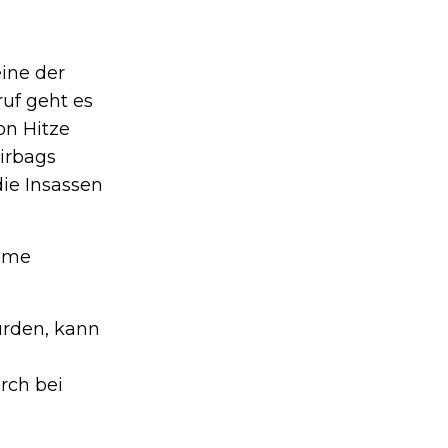
ine der
uf geht es
on Hitze
irbags
die Insassen
leme
urden, kann
rch bei