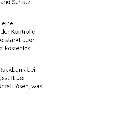
ügend Schutz
 einer
der Kontrolle
verstärkt oder
t kostenlos,
 Rückbank bei
sstift der
nfall lösen, was