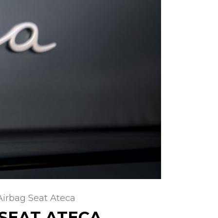
irbag Seat Ateca
SEAT ATECA