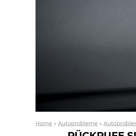
Home
»
Autoprobleme
»
Autoproble
RÜCKRUFE S