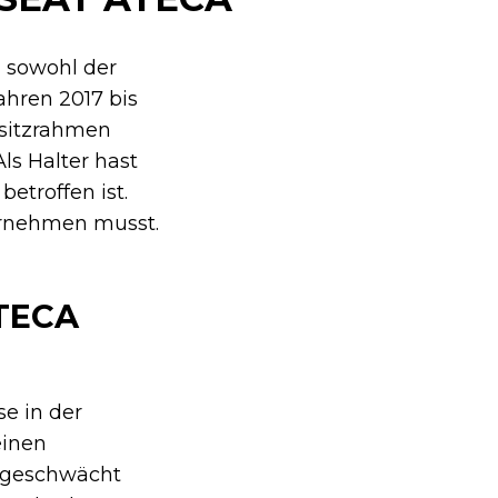
n sowohl der
ahren 2017 bis
rsitzrahmen
ls Halter hast
etroffen ist.
ernehmen musst.
TECA
e in der
einen
g geschwächt