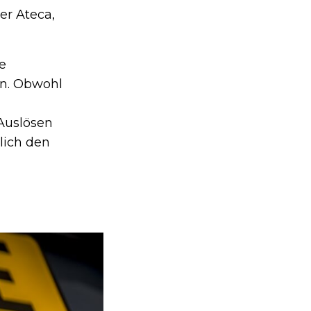
er Ateca,
e
en. Obwohl
Auslösen
lich den