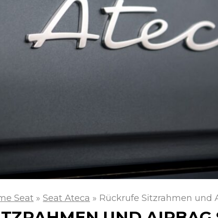
me Seat
»
Seat Ateca
»
Rückrufe Sitzrahmen und A
ITZRAHMEN UND AIRBAG 