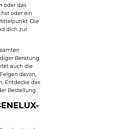
en oder das
chst oder ein
ittelpunkt. Die
nd dich zur
esamten
diger Beratung.
etet auch die
 Felgen davon,
n. Entdecke das
er Bestellung.
ENELUX-L