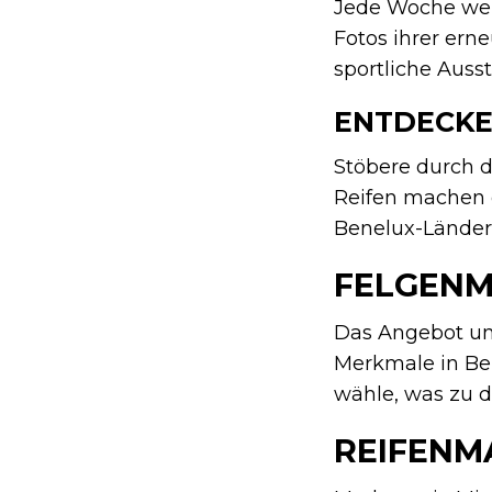
Jede Woche werd
Fotos ihrer ern
sportliche Auss
ENTDECKE
Stöbere durch d
Reifen machen d
Benelux-Länder, 
FELGEN
Das Angebot um
Merkmale in Be
wähle, was zu d
REIFENM