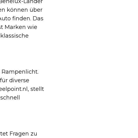
r Benelux-Länder
den können über
Auto finden. Das
st Marken wie
klassische
m Rampenlicht.
für diverse
point.nl, stellt
 schnell
tet Fragen zu