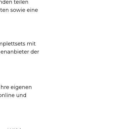
nden teilen
lten sowie eine
plettsets mit
genanbieter der
ihre eigenen
online und