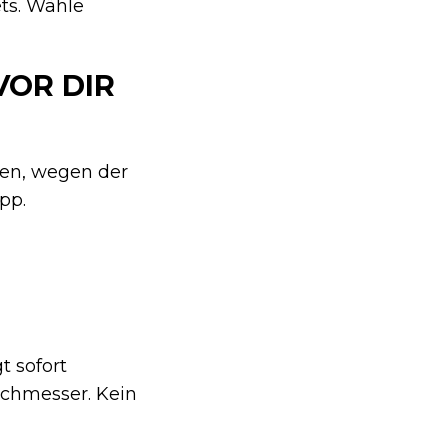
ets. Wähle
VOR DIR
den, wegen der
pp.
t sofort
rchmesser. Kein