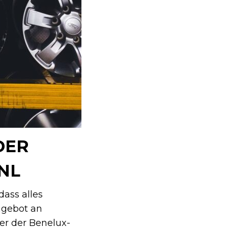
R B
L
ass alles
ngebot an
er der Benelux-