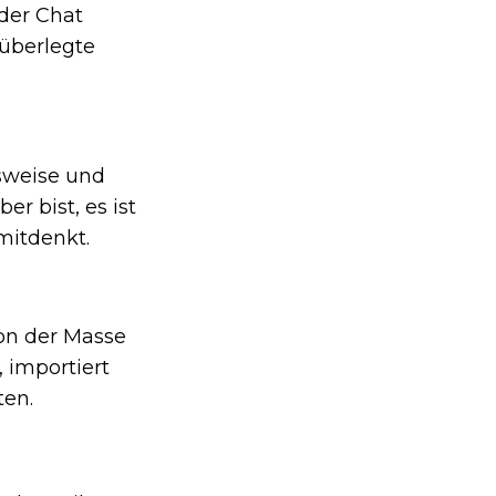
oder Chat
lüberlegte
sweise und
r bist, es ist
mitdenkt.
on der Masse
 importiert
ten.