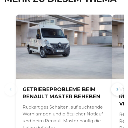
GETRIEBEPROBLEME BEIM
VO
RENAULT MASTER BEHEBEN
RE
VI
Ruckartiges Schalten, aufleuchtende
Warnlampen und plötzlicher Notlauf
Reg
sind beim Renault Master häufig die
Ren
Folge defekter
Pro