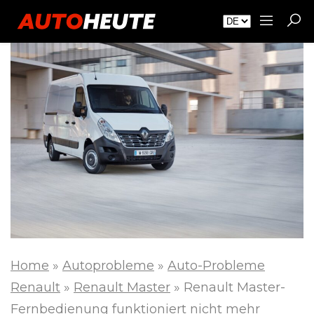
Home
»
Autoprobleme
»
Auto-Probleme
Renault
»
Renault Master
»
Renault Master-
Fernbedienung funktioniert nicht mehr