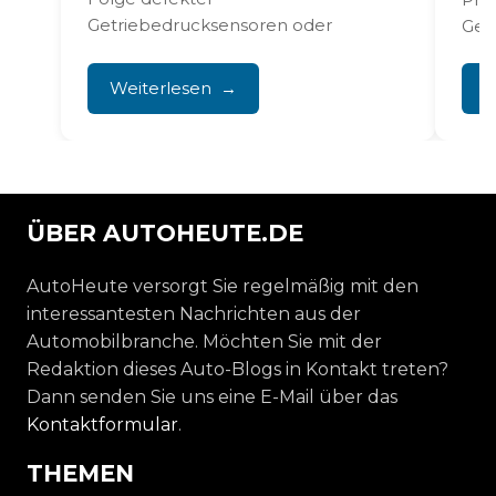
Getriebedrucksensoren oder
Get
korrodierter Steckverbindungen am...
Dur
Flüs
Weiterlesen
W
der..
ÜBER AUTOHEUTE.DE
AutoHeute versorgt Sie regelmäßig mit den
interessantesten Nachrichten aus der
Automobilbranche. Möchten Sie mit der
Redaktion dieses Auto-Blogs in Kontakt treten?
Dann senden Sie uns eine E-Mail über das
Kontaktformular
.
THEMEN