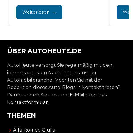
.
Durch systematischen
Viertel 
Flüssigkeitswechsel, die Kontrolle
Weiterlesen
Weit
der...
ÜBER AUTOHEUTE.DE
AutoHeute versorgt Sie regelmäßig mit den
interessantesten Nachrichten aus der
Automobilbranche. Möchten Sie mit der
Redaktion dieses Auto-Blogs in Kontakt treten?
Dann senden Sie uns eine E-Mail über das
Kontaktformular
.
THEMEN
Alfa Romeo Giulia