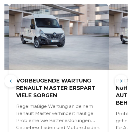
VORBEUGENDE WARTUNG
PROB
RENAULT MASTER ERSPART
KÜHL
VIELE SORGEN
AUTO
BEHE
Regelmäßige Wartung an deinem
Renault Master verhindert häufige
Proble
Probleme wie Batteriestörungen,
gehöre
Getriebeschäden und Motorschäden.
für Aut