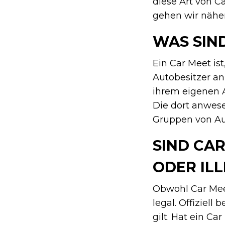
diese Art von C
gehen wir näher
WAS SIN
Ein Car Meet is
Autobesitzer an
ihrem eigenen A
Die dort anwese
Gruppen von Aut
SIND CA
ODER IL
Obwohl Car Meet
legal. Offiziel
gilt. Hat ein Ca