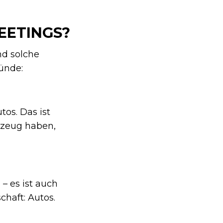
EETINGS?
nd solche
ünde:
tos. Das ist
rzeug haben,
– es ist auch
chaft: Autos.