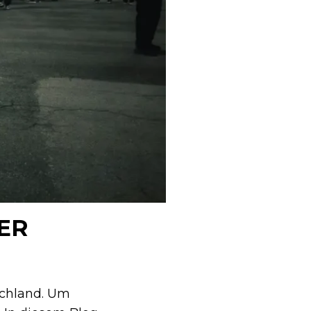
ER
schland. Um