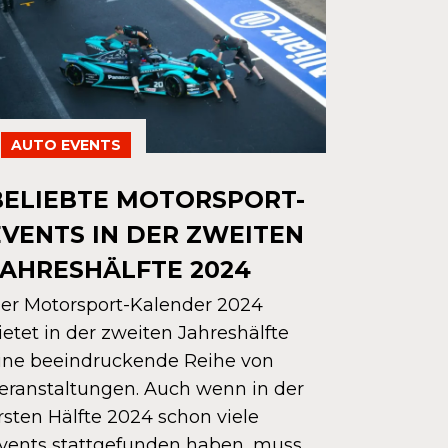
AUTO EVENTS
BELIEBTE MOTORSPORT-
EVENTS IN DER ZWEITEN
JAHRESHÄLFTE 2024
er Motorsport-Kalender 2024
ietet in der zweiten Jahreshälfte
ine beeindruckende Reihe von
eranstaltungen. Auch wenn in der
rsten Hälfte 2024 schon viele
AUTO E
vents stattgefunden haben, muss