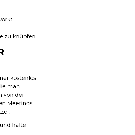
workt –
 zu knüpfen.
R
mer kostenlos
 die man
n von der
ten Meetings
zer.
 und halte