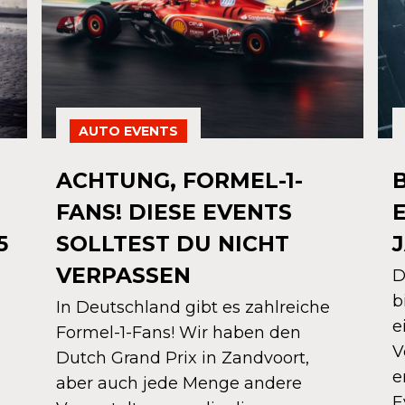
AUTO EVENTS
ACHTUNG, FORMEL-1-
FANS! DIESE EVENTS
5
SOLLTEST DU NICHT
VERPASSEN
D
b
In Deutschland gibt es zahlreiche
e
Formel-1-Fans! Wir haben den
V
Dutch Grand Prix in Zandvoort,
e
aber auch jede Menge andere
E