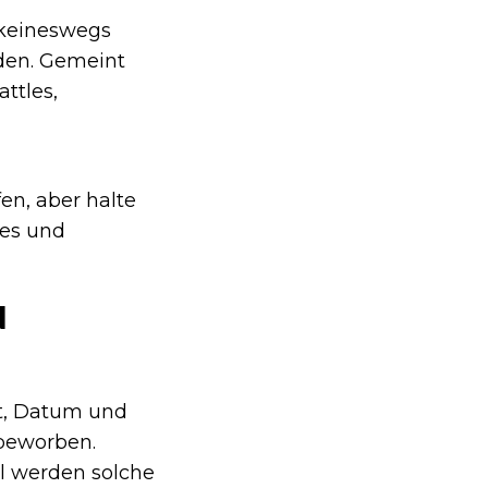
 keineswegs
den. Gemeint
ttles,
en, aber halte
les und
N
t, Datum und
 beworben.
l werden solche