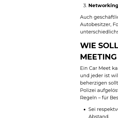
Networkin
Auch geschäftlic
Autobesitzer, F
unterschiedli
WIE SOLL
MEETING
Ein Car Meet ka
und jeder ist w
beherzigen soll
Polizei aufgelö
Regeln – für Be
Sei respektv
Abstand.