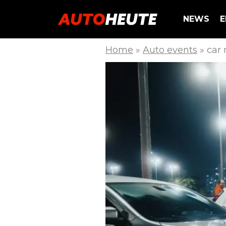
NEWS
E
Home
»
Auto events
»
car 