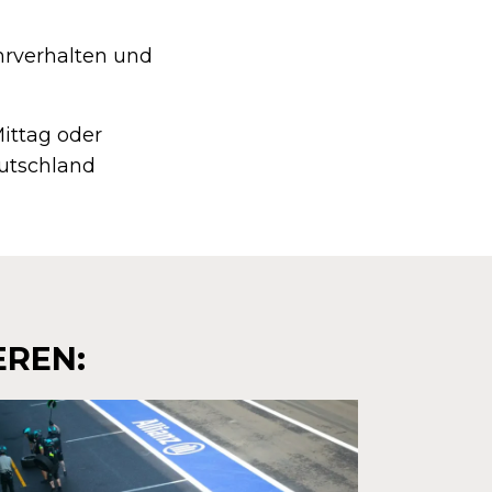
hrverhalten und
ittag oder
eutschland
EREN: