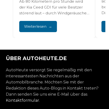
sich
Ab 80 Kilometern pro Stunde wird
bei 
der Kia Ceed GDI für viele Besitzer
Die 
störend laut – durch Windgeräusche
an den...
Weiterlesen
W
ÜBER AUTOHEUTE.DE
AutoHeute versorgt Sie regelmäßig mit den
interessantesten Nachrichten aus der
Automobilbranche. Möchten Sie mit der
Redaktion dieses Auto-Blogs in Kontakt treten?
Dann senden Sie uns eine E-Mail über das
Kontaktformular
.