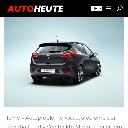
Home
»
Autoprobleme
»
Autoprobleme bei
Kia
»
Kia Ceed
»
Versteckte Mängel bei einem