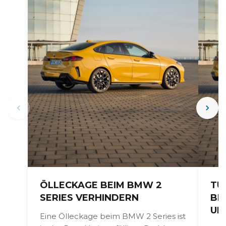
TURBOLADERPROBLEME BEI
INF
BMW 2 SERIES ERKENNEN
PROB
UND VERHINDERN
ACTI
st