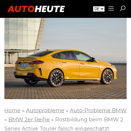
Home
»
Autoprobleme
»
Auto-Probleme BMW
»
BMW 2er Reihe
»
Rostbildung beim BMW 2
Series Active Tourer falsch eingeschätzt