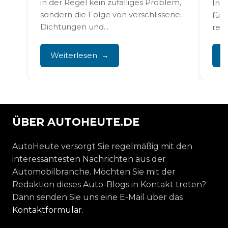
,
Interner Verschleiß des Turboladers
Elektr
en
führt bei der BMW 2 Series
Infot
regelmäßig zu Leistungsverlust und
Series
Störungen, die den Fahrspaß
bekann
komplett zunichtemachen....
allem 
Weiterlesen
Wei
ÜBER AUTOHEUTE.DE
AutoHeute versorgt Sie regelmäßig mit den
interessantesten Nachrichten aus der
Automobilbranche. Möchten Sie mit der
Redaktion dieses Auto-Blogs in Kontakt treten?
Dann senden Sie uns eine E-Mail über das
Kontaktformular
.