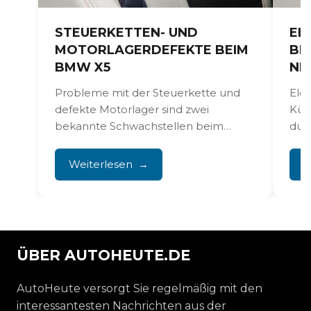
STEUERKETTEN- UND
EL
MOTORLAGERDEFEKTE BEIM
BE
BMW X5
NI
Probleme mit der Steuerkette und
Ele
defekte Motorlager sind zwei
Kühl
bekannte Schwachstellen beim
dur
BMW X5. Das wirkt sich direkt auf die...
Kons
Ant
Weiterlesen
W
Rep
prof
ÜBER AUTOHEUTE.DE
AutoHeute versorgt Sie regelmäßig mit den
interessantesten Nachrichten aus der