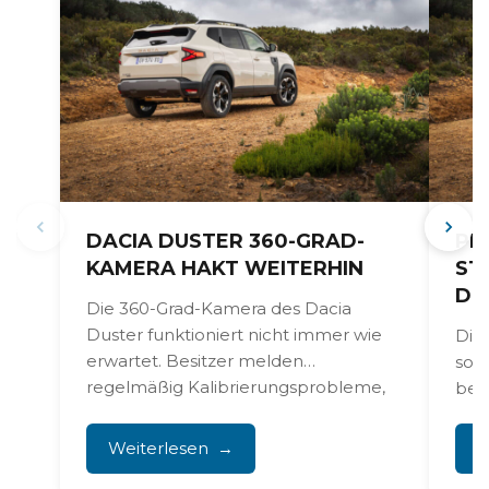
DACIA DUSTER 360-GRAD-
PR
KAMERA HAKT WEITERHIN
ST
DU
Die 360-Grad-Kamera des Dacia
Duster funktioniert nicht immer wie
Die
erwartet. Besitzer melden
sor
regelmäßig Kalibrierungsprobleme,
bes
ein schiefes Bild oder Kameras, die...
0,9,
Weiterlesen
W