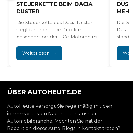
STEUERKETTE BEIM DACIA
DUST
DUSTER
MEH
Die Steuerkette des Dacia Duster
Das St
sorgt für erhebliche Probleme,
Duster 
besonders bei den TCe-Motoren mit
ständig
0,9, 1,2 und 1,3 Liter Hubraum....
verwei
schaltet
Weiterlesen
Weit
ÜBER AUTOHEUTE.DE
AutoHeute versorgt Sie regelmäßig mit den
interessantesten Nachrichten aus der
Automobilbranche. Möchten Sie mit der
Redaktion dieses Auto-Blogs in Kontakt treten?