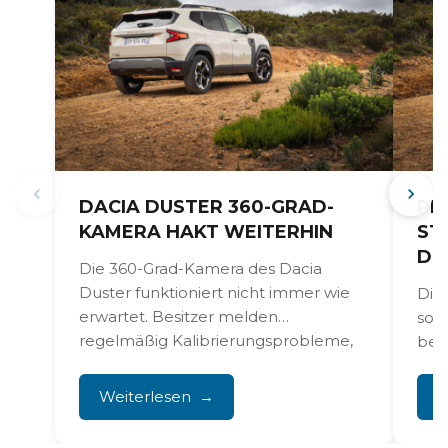
DACIA DUSTER 360-GRAD-
PR
KAMERA HAKT WEITERHIN
ST
DU
Die 360-Grad-Kamera des Dacia
Duster funktioniert nicht immer wie
Die
erwartet. Besitzer melden
sor
regelmäßig Kalibrierungsprobleme,
bes
ein schiefes Bild oder Kameras, die...
0,9,
Weiterlesen
W