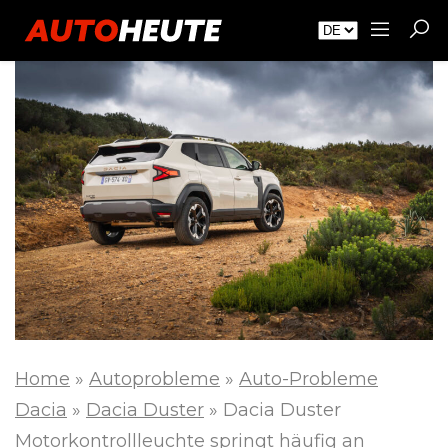
Home
»
Autoprobleme
»
Auto-Probleme
Dacia
»
Dacia Duster
»
Dacia Duster
Motorkontrollleuchte springt häufig an