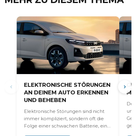
ELEKTRONISCHE STÖRUNGEN
GE
AN DEINEM AUTO ERKENNEN
MC
UND BEHEBEN
Der
und
Elektronische Störungen sind nicht
Gel
immer kompliziert, sondern oft die
gezie
Folge einer schwachen Batterie, einer
schlechten Masseverbindung oder