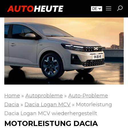
Home
»
Autoprobleme
»
Auto-Probleme
Dacia
»
Dacia Logan MCV
»
Motorleistung
Dacia Logan MCV wiederhergestellt
MOTORLEISTUNG DACIA