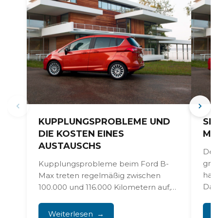
KUPPLUNGSPROBLEME UND
SI
DIE KOSTEN EINES
MA
AUSTAUSCHS
Der 
gro
Kupplungsprobleme beim Ford B-
har
Max treten regelmäßig zwischen
Das 
100.000 und 116.000 Kilometern auf,
wobei Fahrer von Durchrutschen,
schwerem Schalten und einem...
Weiterlesen
W